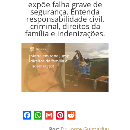
expõe falha grave de
segurança. Entenda
responsabilidade civil,
criminal, direitos da
família e indenizações.
Facebook
WhatsApp
Gmail
Pinterest
Reddit
Por:
Dr. Jorge Guimarães