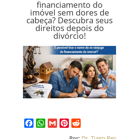
financiamento do
imóvel sem dores de
cabeça? Descubra seus
direitos depois do
divórcio!
Facebook
WhatsApp
Gmail
Pinterest
Reddit
Por:
Dr. Tiago Reis