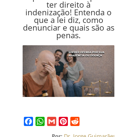
ter direito à
indenização! Entenda o
que a lei diz, como
denunciar e quais são as
penas.
Facebook
WhatsApp
Gmail
Pinterest
Reddit
Por:
Dr. Jorge Guimarães