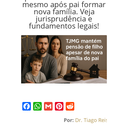
mesmo após pai formar
nova família. Veja
jurisprudência e
fundamentos legais!
Facebook
WhatsApp
Gmail
Pinterest
Reddit
Por:
Dr. Tiago Reis