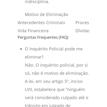
indisciplina.
Motivo de Eliminação
Ex
Antecedentes Criminais
Processo sem 
Vida Financeira
Dívidas ou nom
Perguntas Frequentes (FAQ)
O Inquérito Policial pode me
eliminar?
Não. O inquérito policial, por si
só, não é motivo de eliminação.
A lei, em seu artigo 5º, inciso
LVII, estabelece que “ninguém
será considerado culpado até o
trânsito em julgado de