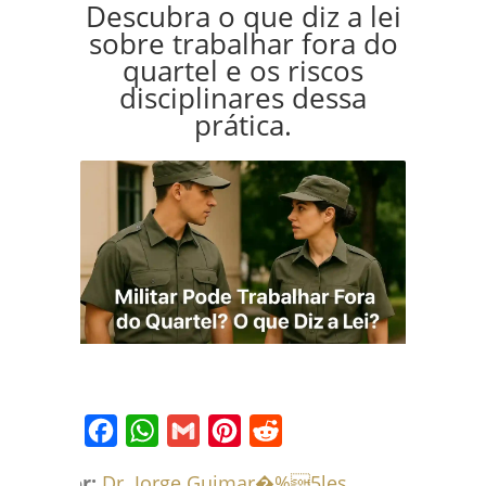
Descubra o que diz a lei
sobre trabalhar fora do
quartel e os riscos
disciplinares dessa
prática.
Facebook
WhatsApp
Gmail
Pinterest
Reddit
Por:
Dr. Jorge Guimar�%5les