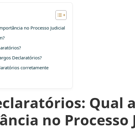
mportância no Processo Judicial
em?
aratórios?
rgos Declaratórios?
laratórios corretamente
laratórios: Qual a
ância no Processo J