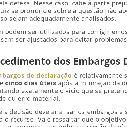
la defesa. Nesse caso, cabe à parte pre
 juiz se pronuncie sobre a questão não a
sso sejam adequadamente analisados.
podem ser utilizados para corrigir erro
isam ser ajustados para evitar problema
cedimento dos Embargos D
bargos de declaração
é relativamente s
de
cinco dias úteis
após a intimação da de
ando exatamente o vício que se pretende
de ou erro material.
ela decisão deve analisar os embargos e 
do o recurso. Vale ressaltar que o objeti
os excepcionais, quando a correção do ví