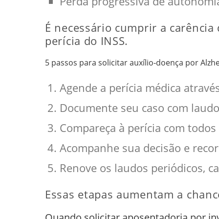
Perda progressiva de autonomi
É necessário cumprir a carência
perícia do INSS.
5 passos para solicitar auxílio‑doença por Alzh
Agende a perícia médica atravé
Documente seu caso com laudos
Compareça à perícia com todos
Acompanhe sua decisão e recorr
Renove os laudos periódicos, c
Essas etapas aumentam a chance 
Quando solicitar aposentadoria por in