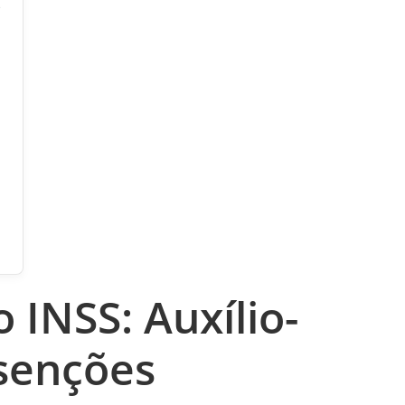
?
 INSS: Auxílio-
senções