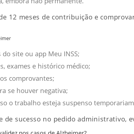
a, embora não permanente.
 de 12 meses de contribuição e comprova
eimer
s do site ou app Meu INSS;
, exames e histórico médico;
 os comprovantes;
a se houver negativa;
aso o trabalho esteja suspenso temporariam
de sucesso no pedido administrativo, evi
validez nos casos de Alzheimer?