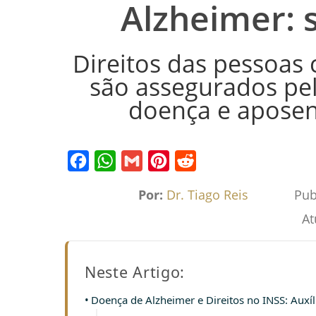
Alzheimer: 
Direitos das pessoas
são assegurados pelo
doença e aposent
Facebook
WhatsApp
Gmail
Pinterest
Reddit
Por:
Dr. Tiago Reis
Pub
At
Neste Artigo:
Doença de Alzheimer e Direitos no INSS: Auxí