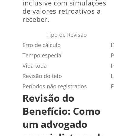
inclusive com simulações
de valores retroativos a
receber.
Tipo de Revisão
Erro de cálculo
INSS calc
Tempo especial
Períodos
Vida toda
Inclusão 
Revisão do teto
Limitação
Períodos não registrados
Falta de r
Revisão do
Benefício: Como
um advogado