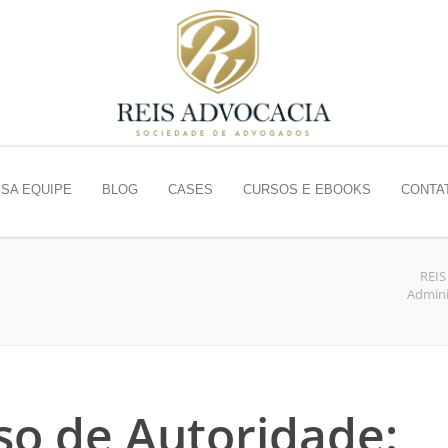
SA EQUIPE
BLOG
CASES
CURSOS E EBOOKS
CONTA
REI
Admini
so de Autoridade: