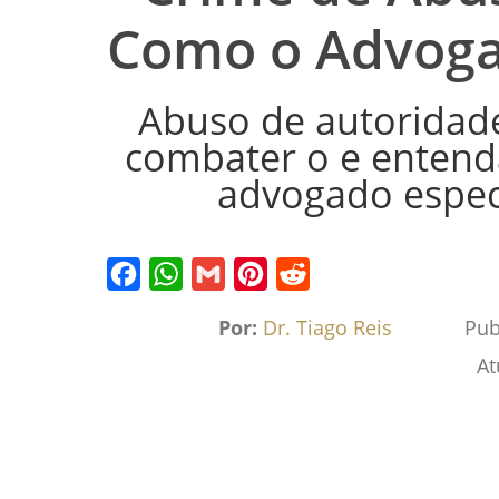
Como o Advoga
Abuso de autoridade
combater o e entend
advogado especi
Facebook
WhatsApp
Gmail
Pinterest
Reddit
Por:
Dr. Tiago Reis
Pub
At