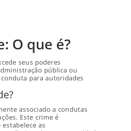
: O que é?
xcede seus poderes
administração pública ou
de conduta para autoridades
de?
amente associado a condutas
nções. Este crime é
 estabelece as