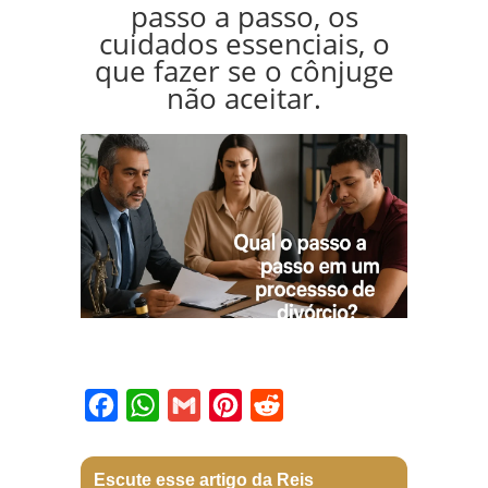
passo a passo, os
cuidados essenciais, o
que fazer se o cônjuge
não aceitar.
Facebook
WhatsApp
Gmail
Pinterest
Reddit
Escute esse artigo da Reis