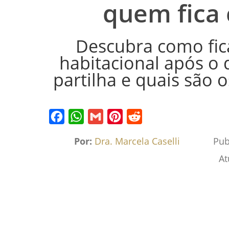
quem fica
Descubra como fic
habitacional após o d
partilha e quais são o
Facebook
WhatsApp
Gmail
Pinterest
Reddit
Por:
Dra. Marcela Caselli
Pub
At