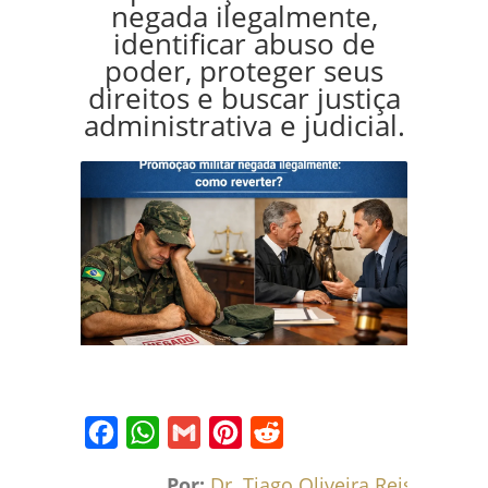
negada ilegalmente,
identificar abuso de
poder, proteger seus
direitos e buscar justiça
administrativa e judicial.
Facebook
WhatsApp
Gmail
Pinterest
Reddit
Por:
Dr. Tiago Oliveira Reis