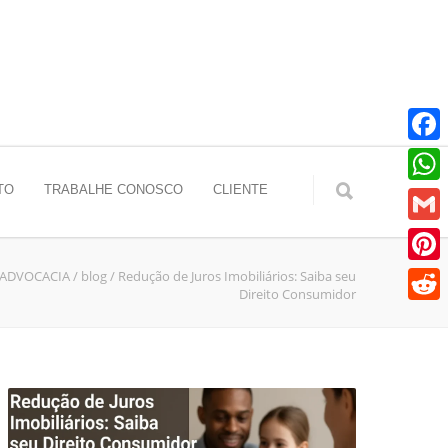
Faceb
TO
TRABALHE CONOSCO
CLIENTE
Whats
Gmail
 ADVOCACIA
/
blog
/
Redução de Juros Imobiliários: Saiba seu
Pinter
Direito Consumidor
Reddit