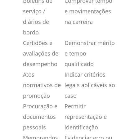
Boletins de
Comprovar tempo
serviço /
e movimentações
diários de
na carreira
bordo
Certidões e
Demonstrar mérito
avaliações de
e tempo
desempenho
qualificado
Atos
Indicar critérios
normativos de
legais aplicáveis ao
promoção
caso
Procuração e
Permitir
documentos
representação e
pessoais
identificação
Memorandos
Evidenciar erro ou