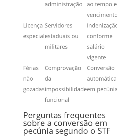
administração
ao tempo e
vencimentos
Licença
Servidores
Indenização
especial
estaduais ou
conforme
militares
salário
vigente
Férias
Comprovação
Conversão
não
da
automática
gozadas
impossibilidade
em pecúnia
funcional
Perguntas frequentes
sobre a conversão em
pecúnia segundo o STF