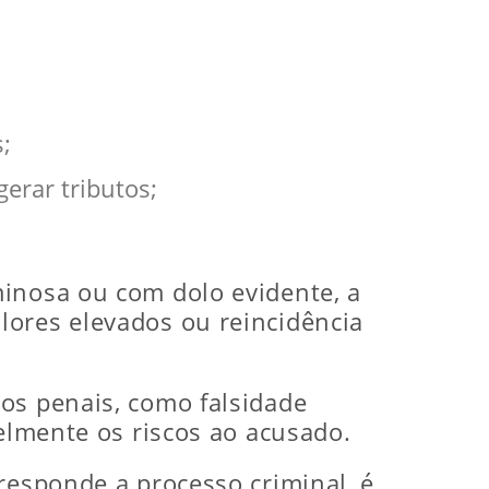
;
erar tributos;
minosa ou com dolo evidente, a
lores elevados ou reincidência
os penais, como falsidade
velmente os riscos ao acusado.
responde a processo criminal, é