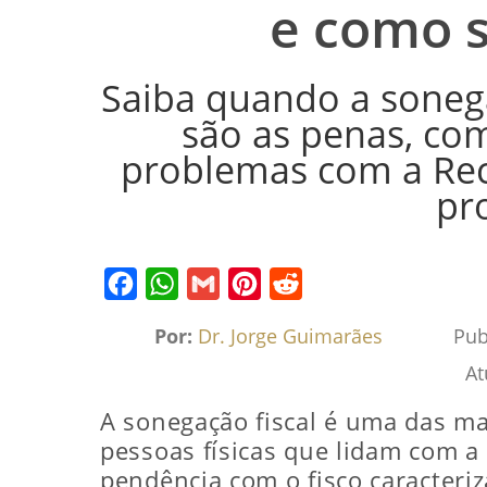
e como 
Saiba quando a sonegaç
são as penas, com
problemas com a Rece
pro
Facebook
WhatsApp
Gmail
Pinterest
Reddit
Por:
Dr. Jorge Guimarães
Pub
At
A sonegação fiscal é uma das ma
pessoas físicas que lidam com a
pendência com o fisco caracteriz