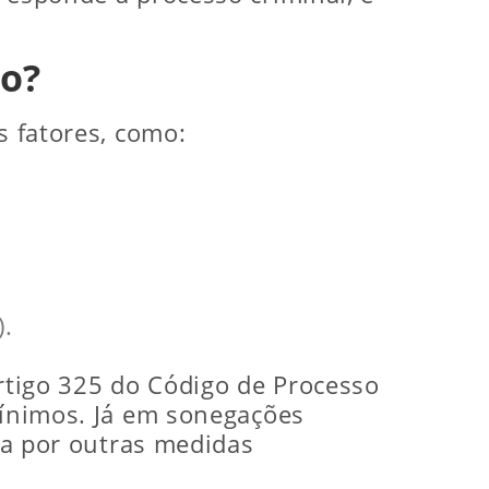
to?
s fatores, como:
).
artigo 325 do Código de Processo
mínimos. Já em sonegações
ída por outras medidas