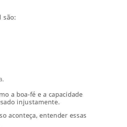
l são:
a.
omo a boa-fé e a capacidade
usado injustamente.
sso aconteça, entender essas
.