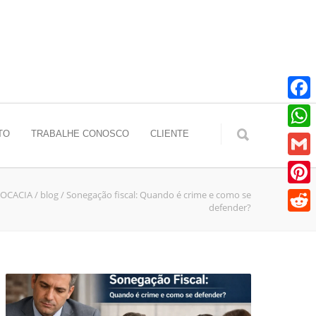
Faceb
TO
TRABALHE CONOSCO
CLIENTE
Whats
Gmail
VOCACIA
/
blog
/
Sonegação fiscal: Quando é crime e como se
Pinter
defender?
Reddit