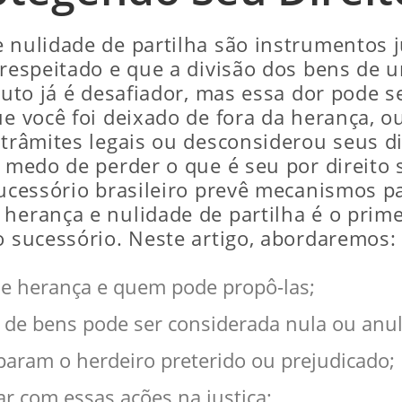
 nulidade de partilha são instrumentos j
 respeitado e que a divisão dos bens de 
 luto já é desafiador, mas essa dor pode s
ue você foi deixado de fora da herança, o
 trâmites legais ou desconsiderou seus di
 o medo de perder o que é seu por direit
Sucessório brasileiro prevê mecanismos par
 herança e nulidade de partilha é o prim
o sucessório. Neste artigo, abordaremos:
de herança e quem pode propô-las;
de bens pode ser considerada nula ou anul
aram o herdeiro preterido ou prejudicado;
r com essas ações na justiça;