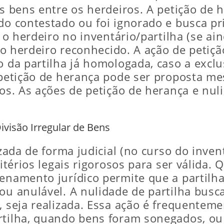
es bens entre os herdeiros. A petição de 
ndo contestado ou foi ignorado e busca 
r o herdeiro no inventário/partilha (se a
r o herdeiro reconhecido. A ação de petiç
o da partilha já homologada, caso a excl
e petição de herança pode ser proposta m
dos. As ações de petição de herança e nuli
Divisão Irregular de Bens
izada de forma judicial (no curso do invent
ritérios legais rigorosos para ser válida
denamento jurídico permite que a partilh
ou anulável. A nulidade de partilha busca
l, seja realizada. Essa ação é frequentem
rtilha, quando bens foram sonegados, ou