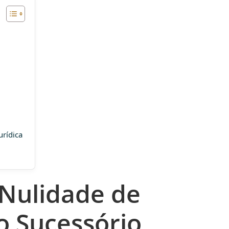
urídica
 Nulidade de
o Sucessório