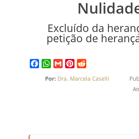
Nulidade
Excluído da heran
petição de herança
Facebook
WhatsApp
Gmail
Pinterest
Reddit
Por:
Dra. Marcela Caselli
Pub
At