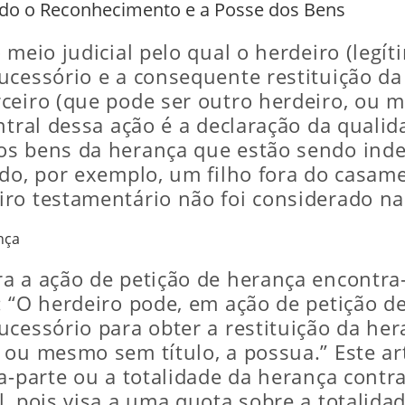
ndo o Reconhecimento e a Posse dos Bens
 meio judicial pelo qual o herdeiro (legí
ucessório e a consequente restituição da
ceiro (que pode ser outro herdeiro, ou 
ntral dessa ação é a declaração da qualid
os bens da herança que estão sendo ind
do, por exemplo, um filho fora do casame
ro testamentário não foi considerado na 
nça
 a ação de petição de herança encontra-s
: “O herdeiro pode, em ação de petição 
cessório para obter a restituição da hera
 ou mesmo sem título, a possua.” Este art
ta-parte ou a totalidade da herança cont
l, pois visa a uma quota sobre a totalid