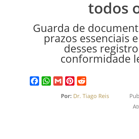
todos 
Guarda de documento
prazos essenciais e
desses registr
conformidade l
Facebook
WhatsApp
Gmail
Pinterest
Reddit
Por:
Dr. Tiago Reis
Pub
At