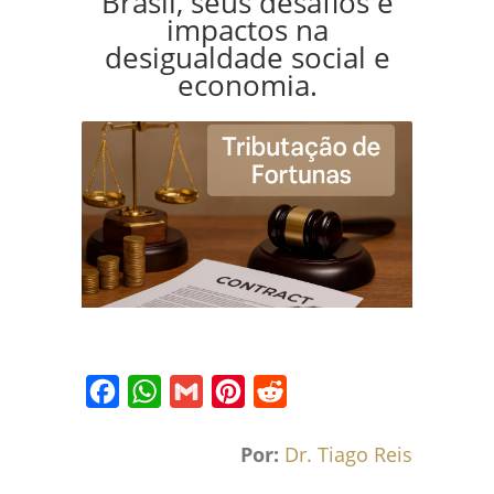
Brasil, seus desafios e
impactos na
desigualdade social e
economia.
Facebook
WhatsApp
Gmail
Pinterest
Reddit
Por:
Dr. Tiago Reis