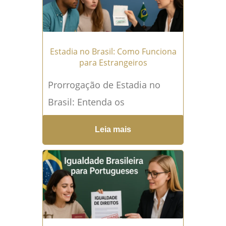
→
Estadia no Brasil: Como Funciona
para Estrangeiros
Prorrogação de Estadia no
Brasil: Entenda os
Procedimentos e Requisitos
Leia mais
Legais Quando estrangeiros
desejam estender sua estadia
no Brasil, seja por motivos...
Leia mais →