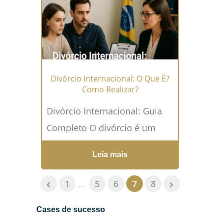
mais →
Divórcio Internacional: O Que É?
Como Realizar?
Divórcio Internacional: Guia
Completo O divórcio é um
momento delicado na vida de
Leia mais
qualquer casal, envolvendo
uma série de decisões e
1
...
5
6
7
8
procedimentos...
Leia mais →
Cases de sucesso