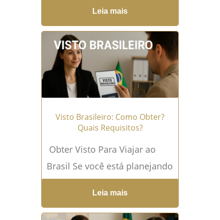
no Brasil Mudar-se para outro
Leia mais
país é uma jornada
emocionante, mas também
desafiadora, que...
Leia mais
→
Visto Brasileiro: Como Obter?
Quais Requisitos?
Obter Visto Para Viajar ao
Brasil Se você está planejando
uma viagem ao Brasil,
Leia mais
parabéns! Você está prestes a
mergulhar em uma...
Leia