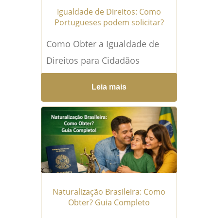
Igualdade de Direitos: Como
Portugueses podem solicitar?
Como Obter a Igualdade de
Direitos para Cidadãos
Portugueses no Brasil: Um
Leia mais
Guia Prático Você sabia que
os cidadãos portugueses que
residem...
Leia mais →
Naturalização Brasileira: Como
Obter? Guia Completo