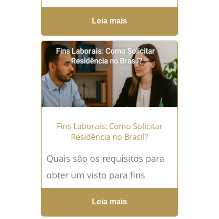
Brasil: Processo e
Leia mais
Procedimentos A apatridia é
uma situação jurídica
complexa que afeta
indivíduos que...
Leia mais →
Fins Laborais: Como Solicitar
Residência no Brasil?
Quais são os requisitos para
obter um visto para fins
laborais no Brasil? Neste guia
Leia mais
abrangente, exploraremos o