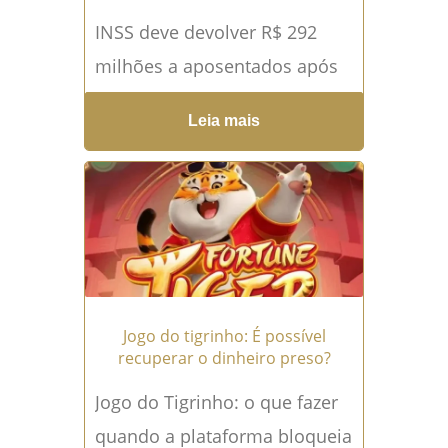
INSS deve devolver R$ 292
milhões a aposentados após
fraudes em descontos! No
Leia mais
início de maio de 2025, o
Instituto Nacional do...
Leia
mais →
Jogo do tigrinho: É possível
recuperar o dinheiro preso?
Jogo do Tigrinho: o que fazer
quando a plataforma bloqueia