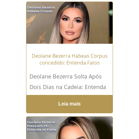
instituições financeiras em
garantir a segurança das
operações...
Leia mais →
Deolane Bezerra Habeas Corpus
concedido: Entenda Fatos
Deolane Bezerra Solta Após
Dois Dias na Cadeia: Entenda
os Fatos Deolane Bezerra foi
Leia mais
presa em uma operação
policial, mas obteve
liberdade...
Leia mais →