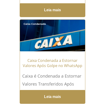
o seu dinheiro? O bloqueio de
Leia mais
valores em plataformas
como...
Leia mais →
Caixa Condenada a Estornar
Valores Após Golpe no WhatsApp
Caixa é Condenada a Estornar
Valores Transferidos Após
Golpe no WhatsApp A
Leia mais
responsabilidade das