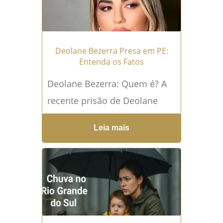
Deolane Bezerra Presa em PE:
Entenda os Fatos
Deolane Bezerra: Quem é? A
recente prisão de Deolane
Bezerra, influenciadora digital
Leia mais
e advogada, causou grande
repercussão na mídia e nas
redes...
Leia mais →