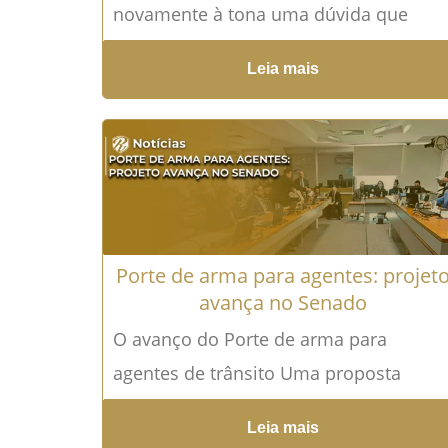
novamente à tona uma dúvida que
afeta milhares de brasileiros: como
Leia mais
declarar corretamente ganhos com
imóveis e,...
Leia mais →
Porte de arma para agentes: projet
avança no Senado
O avanço do Porte de arma para
agentes de trânsito Uma proposta
legislativa que há anos circula nos
Leia mais
bastidores do Direito Administrativo...