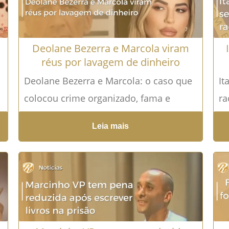
Deolane Bezerra e Marcola viram
réus por lavagem de dinheiro
Deolane Bezerra e Marcola: o caso que
It
colocou crime organizado, fama e
ra
dinheiro sob análise da Justiça A Justiça
o 
Leia mais
de São Paulo...
Leia mais →
co
Le