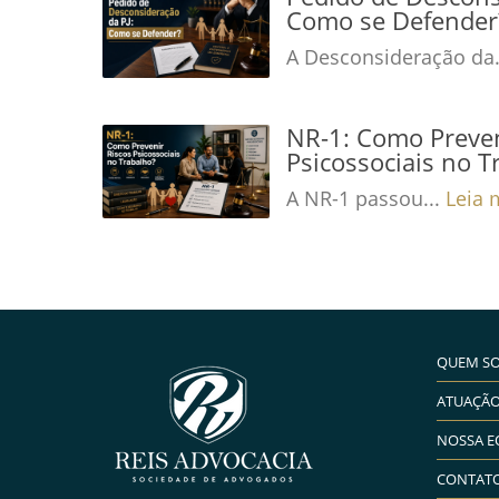
Como se Defender
A Desconsideração da.
NR-1: Como Preven
Psicossociais no T
A NR-1 passou...
Leia 
QUEM S
ATUAÇÃ
NOSSA E
CONTAT