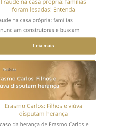
Fraude na casa própria: famílias
foram lesadas! Entenda
aude na casa própria: famílias
nunciam construtoras e buscam
paração A compra ou construção da
Leia mais
sa própria costuma ser uma das
cisões...
Leia mais →
Erasmo Carlos: Filhos e viúva
disputam herança
caso da herança de Erasmo Carlos e