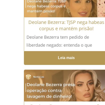
Deolane Bezerra: TJSP nega habeas
corpus e mantém prisão!
Deolane Bezerra tem pedido de
liberdade negado: entenda o que
significa Deolane Bezerra voltou a
Leia mais
ganhar grande repercussão após novas
decisões judiciais...
Leia mais →