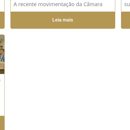
A recente movimentação da Câmara
su
dos Deputados reacendeu um debate
Ca
Leia mais
essencial no cenário jurídico...
Leia
fi
mais →
o