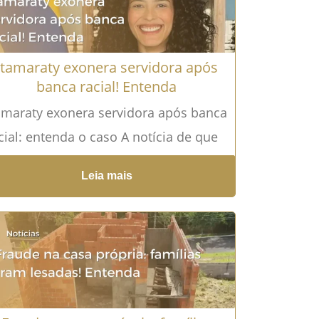
Itamaraty exonera servidora após
banca racial! Entenda
amaraty exonera servidora após banca
cial: entenda o caso A notícia de que
Itamaraty exonera servidora após
Leia mais
ntestação de autodeclaração racial...
ia mais →