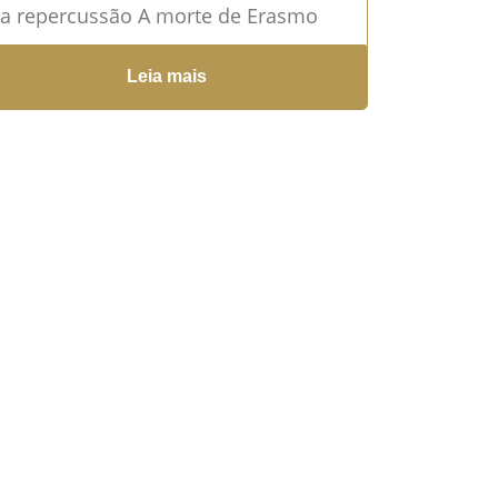
a repercussão A morte de Erasmo
rlos, ícone da música brasileira e
Leia mais
gura central...
Leia mais →