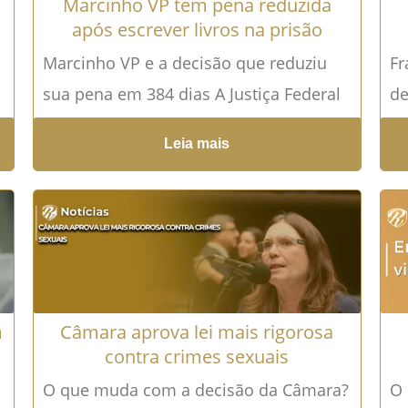
Marcinho VP tem pena reduzida
após escrever livros na prisão
Marcinho VP e a decisão que reduziu
Fr
sua pena em 384 dias A Justiça Federal
de
reduziu em 384 dias a pena de...
Leia
re
Leia mais
mais →
ca
de
m
Câmara aprova lei mais rigorosa
contra crimes sexuais
O que muda com a decisão da Câmara?
O 