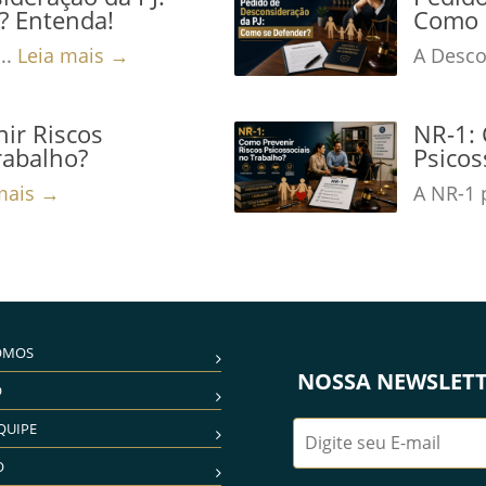
? Entenda!
Como 
..
Leia mais →
A Desco
ir Riscos
NR-1: 
rabalho?
Psicos
mais →
A NR-1 
OMOS
NOSSA NEWSLET
O
QUIPE
O