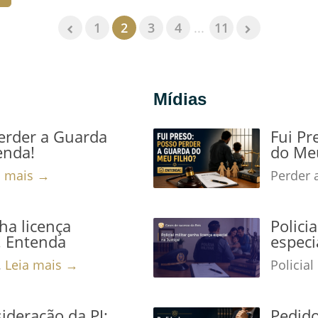
1
2
3
4
...
11
Mídias
Perder a Guarda
Fui Pr
enda!
do Meu
a mais →
Perder 
nha licença
Polici
a! Entenda
especi
.
Leia mais →
Policial
ideração da PJ:
Pedido