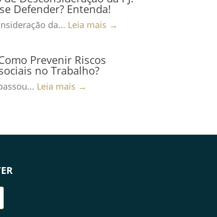
se Defender? Entenda!
nsideração da...
Leia mais →
Como Prevenir Riscos
sociais no Trabalho?
passou...
Leia mais →
TER