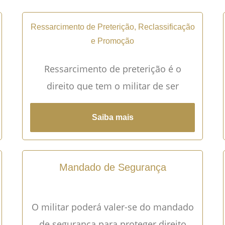
Ressarcimento de Preterição, Reclassificação
e Promoção
Ressarcimento de preterição é o
direito que tem o militar de ser
compensado em virtude de ter sido
Saiba mais
prejudicado em sua colocação para
promoção, por antiguidade ou
merecimento.
Mandado de Segurança
O militar poderá valer-se do mandado
de segurança para proteger direito