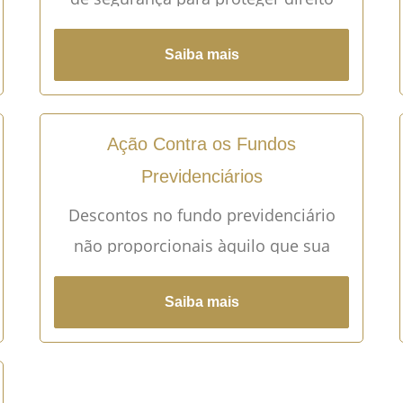
líquido e certo, ou seja, provado por
Saiba mais
documentos, que tenha sido violado
por ato ilegal ou abusivo.
Ação Contra os Fundos
Previdenciários
Descontos no fundo previdenciário
não proporcionais àquilo que sua
categoria incorpora à aposentadoria,
Saiba mais
pode gerar direito à restituição de
valores e correção monetária.