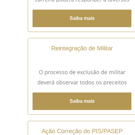
processos administrativos e Inquérito
Saiba mais
Policial Militar.
Reintegração de Militar
O processo de exclusão de militar
deverá observar todos os preceitos
legais. O erro ou a inobservância dos
Saiba mais
direitos e garantias básicas, bem
como das regras processuais, gera
direito a reintegração.
Ação Correção do PIS/PASEP