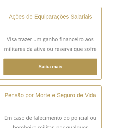
Ações de Equiparações Salariais
Visa trazer um ganho financeiro aos
militares da ativa ou reserva que sofre
um prejuízo salarial em comparação
Saiba mais
com outro militar que exerce ou
exerceu função semelhante.
Pensão por Morte e Seguro de Vida
Em caso de falecimento do policial ou
bombeiro militar, por qualquer