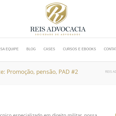
SA EQUIPE
BLOG
CASES
CURSOS E EBOOKS
CONTA
te: Promoção, pensão, PAD #2
REIS 
nico especializado em direito militar, nossa