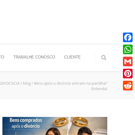
Faceb
TO
TRABALHE CONOSCO
CLIENTE
Whats
Gmail
 ADVOCACIA
/
blog
/
Bens após o divórcio entram na partilha?
Pinter
Entenda!
Reddit