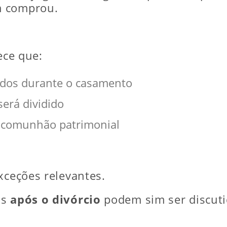
m comprou.
ece que:
ridos durante o casamento
erá dividido
s comunhão patrimonial
xceções relevantes.
os
após o divórcio
podem sim ser discuti