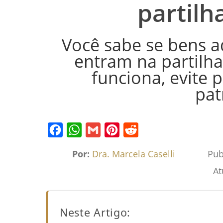
partilh
Você sabe se bens a
entram na partilh
funciona, evite p
pat
Facebook
WhatsApp
Gmail
Pinterest
Reddit
Por:
Dra. Marcela Caselli
Pub
At
Neste Artigo: