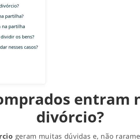
divórcio?
a partilha?
na partilha
dividir os bens?
dar nesses casos?
omprados entram n
divórcio?
rcio
geram muitas dúvidas e, não rarament