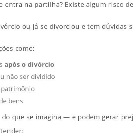
e entra na partilha? Existe algum risco 
órcio ou já se divorciou e tem dúvidas so
ções como:
os
após o divórcio
u não ser dividido
 patrimônio
 de bens
do que se imagina — e podem gerar preju
ntender: