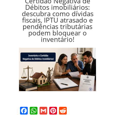
Certidão Negativa de
Débitos imobiliários:
descubra como dívidas
fiscais, IPTU atrasado e
pendências tributárias
podem bloquear o
inventário!
Facebook
WhatsApp
Gmail
Pinterest
Reddit