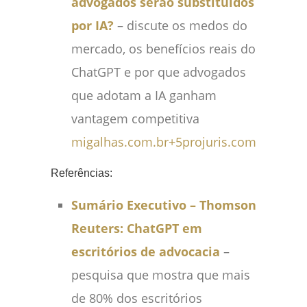
advogados serão substituídos
por IA?
– discute os medos do
mercado, os benefícios reais do
ChatGPT e por que advogados
que adotam a IA ganham
vantagem competitiva
migalhas.com.br
+5
projuris.com.br
+5
pro
Referências:
Sumário Executivo – Thomson
Reuters: ChatGPT em
escritórios de advocacia
–
pesquisa que mostra que mais
de 80% dos escritórios