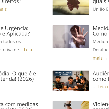
Direitos?
quais 
mais →
União Es
de Urgência:
Medida
é Aplicada?
Como 
a todos os
Medida 
tetiva de...
Leia
Detalhe
mais →
dia: O que é e
Audiên
tenda! (2026)
como f
...
Leia 
ca com medidas
Violê