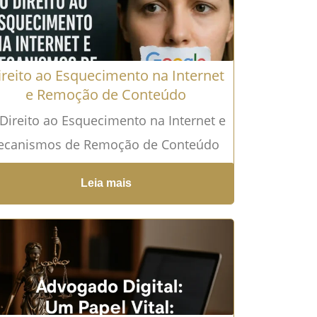
ireito ao Esquecimento na Internet
e Remoção de Conteúdo
Direito ao Esquecimento na Internet e
ecanismos de Remoção de Conteúdo
 Introdução As redes digitais
Leia mais
ansformaram a maneira como
gistramos...
Leia mais →