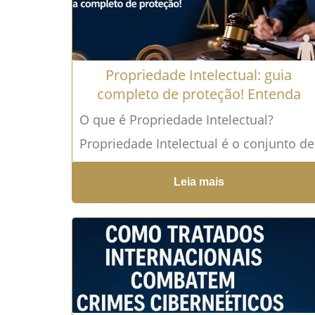
Propriedade Intelectual: guia
completo de proteção! Entenda
O que é Propriedade Intelectual?
Propriedade Intelectual é o conjunto de
direitos destinados a proteger criações
Leia mais
da mente humana, como marcas,
invenções,...
Leia mais →