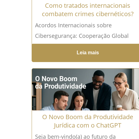
Como tratados internacionais
combatem crimes cibernéticos?
Acordos Internacionais sobre
Cibersegurança: Cooperação Global
para Enfrentar Ameaças Digitais A
Leia mais
crescente digitalização das atividades
humanas e a expansão da
conectividade global...
Leia mais →
O Novo Boom da Produtividade
Jurídica com o ChatGPT
Seja bem-vindo(a) ao futuro da