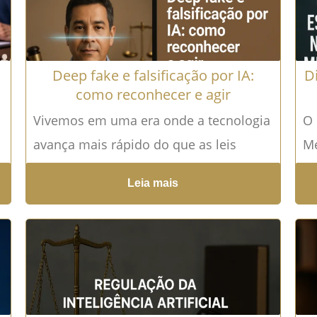
Deep fake e falsificação por IA:
D
como reconhecer e agir
Vivemos em uma era onde a tecnologia
O 
avança mais rápido do que as leis
M
conseguem acompanhar. A deep fake e
1.
Leia mais
falsificação...
Leia mais →
tr
re