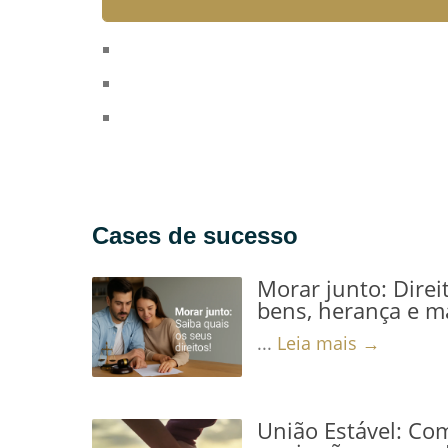
em que vivemos, a inteligência artificial
tem...
Leia mais →
Cases de sucesso
Morar junto: Direi
bens, herança e m
...
Leia mais →
União Estável: Co