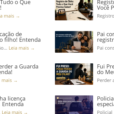
: Tudo o Que
Regist
!
Você P
ia mais →
Registro
icação de
Pai co
o filho! Entenda
regist
ão...
Leia mais →
Pai cons
Perder a Guarda
Fui Pr
enda!
do Meu
a mais →
Perder 
nha licença
Polici
a! Entenda
especi
.
Leia mais →
Policial