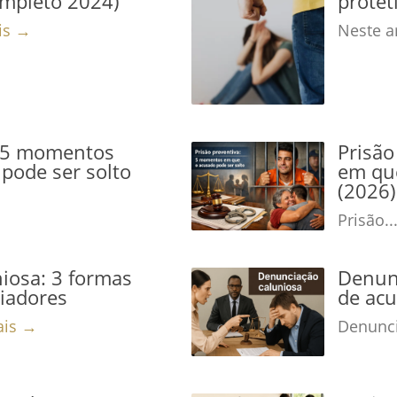
ompleto 2024)
protet
is →
Neste ar
: 5 momentos
Prisão
pode ser solto
em que
(2026)
Prisão..
iosa: 3 formas
Denunc
niadores
de acu
ais →
Denunci