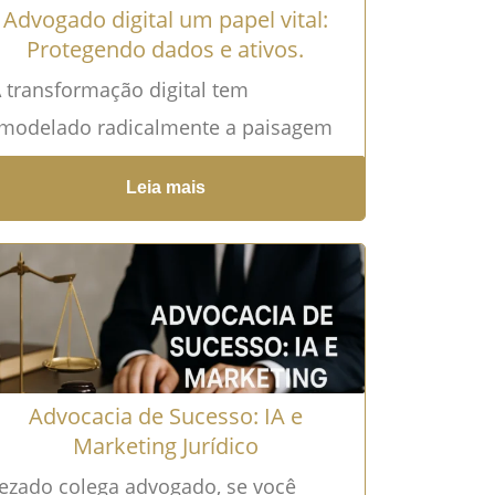
Advogado digital um papel vital:
Protegendo dados e ativos.
transformação digital tem
modelado radicalmente a paisagem
presarial, levando consigo uma
Leia mais
olução correspondente no campo
rídico. O surgimento da figura...
Leia
ais →
Advocacia de Sucesso: IA e
Marketing Jurídico
ezado colega advogado, se você