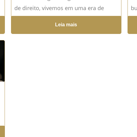
de direito, vivemos em uma era de
bu
rápidas transformações tecnológicas, e
su
Leia mais
á
o universo jurídico não está imune...
au
Leia mais →
fe