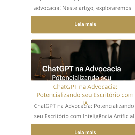
advocacia! Neste artigo, exploraremos
como o ChatGPT, uma poderosa
Leia mais
ferramenta de inteligência artificial, est
revolucionando a produtividade...
Leia
mais →
ChatGPT na Advocacia:
Potencializando seu Escritório com
IA
ChatGPT na Advocacia: Potencializando
seu Escritório com Inteligência Artificial
No mundo cada vez mais tecnológico
Leia mais