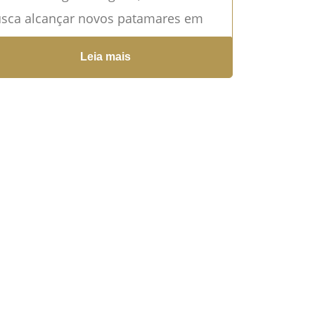
sca alcançar novos patamares em
a advocacia e consolidar sua
Leia mais
toridade no mercado, este artigo foi
ito...
Leia mais →