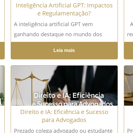
Inteligência Artificial GPT: Impactos
e Regulamentação?
A inteligência artificial GPT vem
A 
ganhando destaque no mundo dos
re
negócios e na vida cotidiana, com
em
Leia mais
aplicações que vão desde a
ev
automatização de...
Leia mais →
ju
m
Direito e IA: Eficiência e Sucesso
para Advogados
Prezado colega advogado ou estudante
Pr