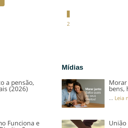
1
2
Mídias
to a pensão,
Morar 
ais (2026)
bens, 
...
Leia 
mo Funciona e
União 