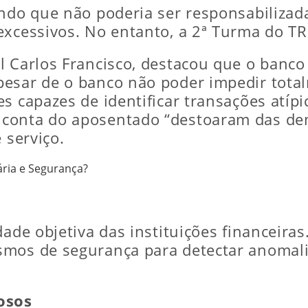
ando que não poderia ser responsabilizad
excessivos. No entanto, a 2ª Turma do T
l Carlos Francisco, destacou que o banco 
esar de o banco não poder impedir totalm
s capazes de identificar transações atíp
 conta do aposentado “destoaram das de
 serviço.
ária e Segurança?
dade objetiva das instituições financeira
smos de segurança para detectar anomali
osos