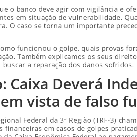
e o banco deve agir com vigilância e ofe
ientes em situação de vulnerabilidade. Qu
lara. O caso se torna um importante prec
como funcionou o golpe, quais provas for
ação. Também explicamos os seus direito
 buscar a reparação dos danos sofridos.
: Caixa Deverá Ind
 em vista de falso f
egional Federal da 3ª Região (TRF-3) cha
s financeiras em casos de golpes pratica
o da Caixa Econômica Federal ao pagame