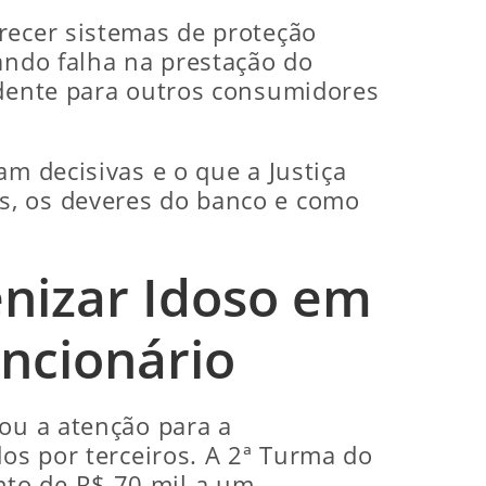
recer sistemas de proteção
ando falha na prestação do
edente para outros consumidores
am decisivas e o que a Justiça
s, os deveres do banco e como
enizar Idoso em
uncionário
mou a atenção para a
dos por terceiros. A 2ª Turma do
nto de R$ 70 mil a um