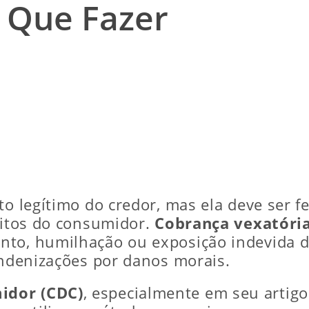
o Que Fazer
to legítimo do credor, mas ela deve ser fe
reitos do consumidor.
Cobrança vexatóri
to, humilhação ou exposição indevida do
indenizações por danos morais.
idor (CDC)
, especialmente em seu artig