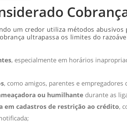
nsiderado Cobrança
ndo um credor utiliza métodos abusivos 
cobrança ultrapassa os limites do razoáve
ntes
, especialmente em horários inapropri
os
, como amigos, parentes e empregadores 
 ameaçadora ou humilhante
durante as li
a em cadastros de restrição ao crédito
, 
otificada;