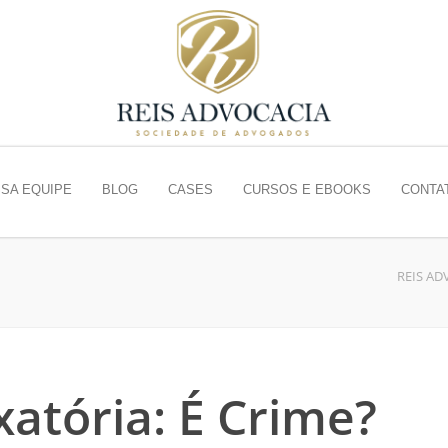
SA EQUIPE
BLOG
CASES
CURSOS E EBOOKS
CONTA
REIS AD
atória: É Crime?