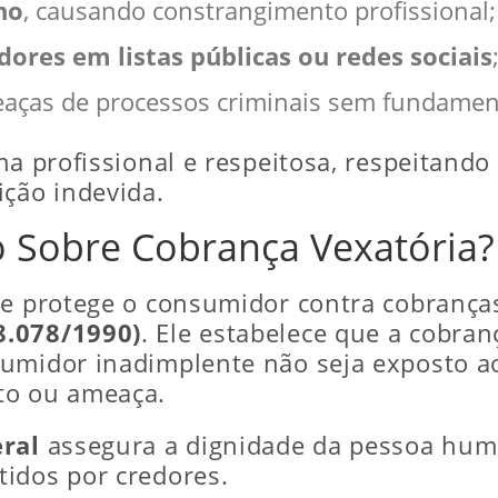
ho
, causando constrangimento profissional;
ores em listas públicas ou redes sociais
aças de processos criminais sem fundamen
ma profissional e respeitosa, respeitand
ição indevida.
o Sobre Cobrança Vexatória?
ue protege o consumidor contra cobrança
8.078/1990)
. Ele estabelece que a cobran
sumidor inadimplente não seja exposto a
to ou ameaça.
ral
assegura a dignidade da pessoa hum
idos por credores.