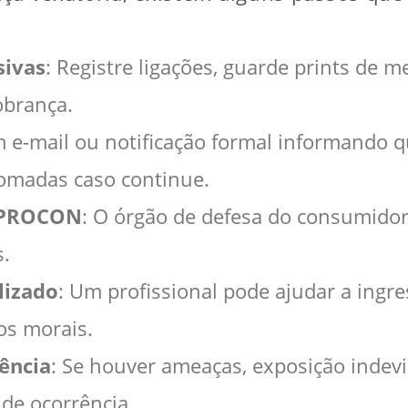
sivas
: Registre ligações, guarde prints de 
obrança.
m e-mail ou notificação formal informando q
tomadas caso continue.
o PROCON
: O órgão de defesa do consumidor 
s.
lizado
: Um profissional pode ajudar a ingr
os morais.
ência
: Se houver ameaças, exposição indev
 de ocorrência.