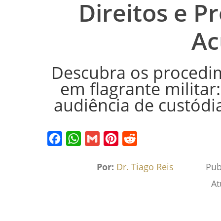
Direitos e 
Ac
Descubra os procedim
em flagrante milita
audiência de custódi
Facebook
WhatsApp
Gmail
Pinterest
Reddit
Por:
Dr. Tiago Reis
Pub
At