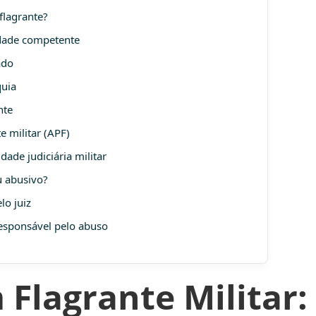
flagrante?
idade competente
ado
quia
nte
e militar (APF)
ade judiciária militar
u abusivo?
lo juiz
responsável pelo abuso
 Flagrante Militar: 