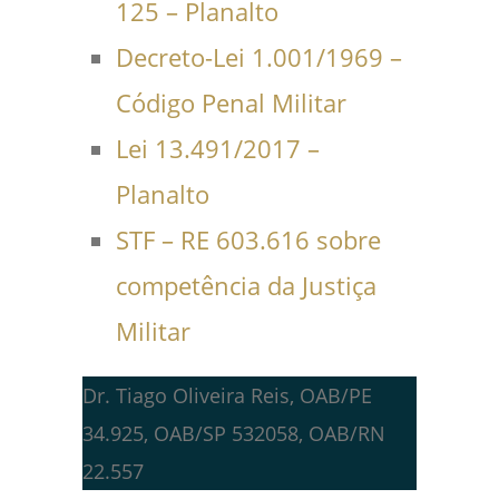
125 – Planalto
Decreto-Lei 1.001/1969 –
Código Penal Militar
Lei 13.491/2017 –
Planalto
STF – RE 603.616 sobre
competência da Justiça
Militar
Dr. Tiago Oliveira Reis, OAB/PE
34.925, OAB/SP 532058, OAB/RN
22.557