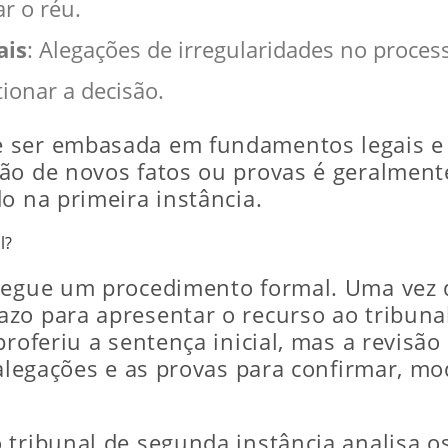
r o réu.
ais
: Alegações de irregularidades no proce
ionar a decisão.
e ser embasada em fundamentos legais e
o de novos fatos ou provas é geralmente 
o na primeira instância.
l?
segue um procedimento formal. Uma vez q
zo para apresentar o recurso ao tribunal
proferiu a sentença inicial, mas a revisão
 alegações e as provas para confirmar, mo
 tribunal de segunda instância analisa 