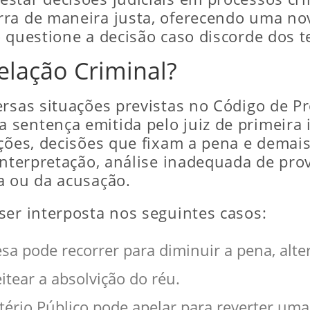
rra de maneira justa, oferecendo uma no
o questione a decisão caso discorde dos 
lação Criminal?
ersas situações previstas no Código de P
sentença emitida pelo juiz de primeira i
ições, decisões que fixam a pena e dema
 interpretação, análise inadequada de pr
a ou da acusação.
ser interposta nos seguintes casos:
esa pode recorrer para diminuir a pena, alter
ear a absolvição do réu.
stério Público pode apelar para reverter um