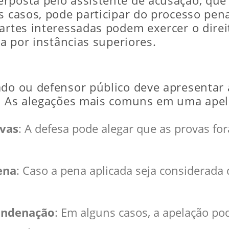
rposta pelo assistente de acusação, que
s casos, pode participar do processo pena
partes interessadas podem exercer o dire
da por instâncias superiores.
ado ou defensor público deve apresentar
o. As alegações mais comuns em uma apel
ovas
: A defesa pode alegar que as provas fo
ena
: Caso a pena aplicada seja considerada 
condenação
: Em alguns casos, a apelação p