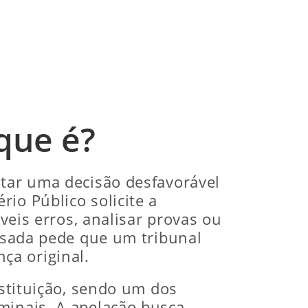
que é?
star uma decisão desfavorável
io Público solicite a
íveis erros, analisar provas ou
essada pede que um tribunal
ça original.
nstituição, sendo um dos
minais. A apelação busca