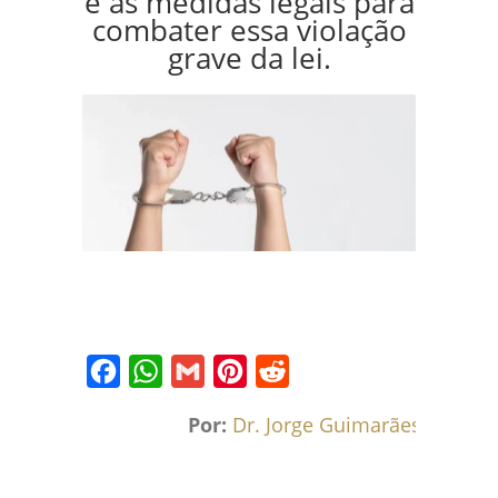
e as medidas legais para
combater essa violação
grave da lei.
Facebook
WhatsApp
Gmail
Pinterest
Reddit
Por:
Dr. Jorge Guimarães