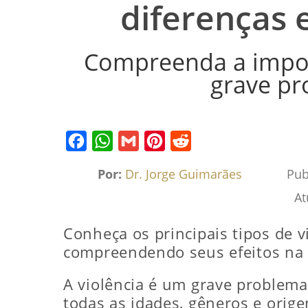
diferenças 
Compreenda a impor
grave pr
Facebook
WhatsApp
Gmail
Pinterest
Reddit
Por:
Dr. Jorge Guimarães
Pub
At
Conheça os principais tipos de vio
compreendendo seus efeitos na s
A violência é um grave problema
todas as idades, gêneros e orige