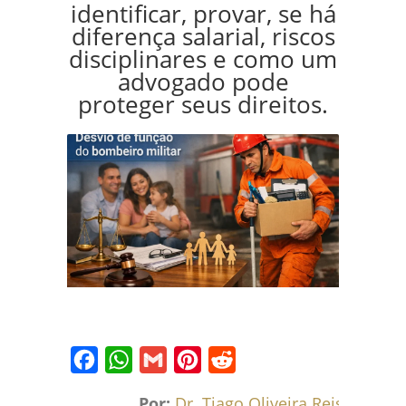
identificar, provar, se há
diferença salarial, riscos
disciplinares e como um
advogado pode
proteger seus direitos.
Facebook
WhatsApp
Gmail
Pinterest
Reddit
Por:
Dr. Tiago Oliveira Reis