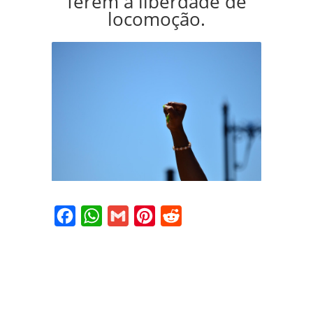
ferem a liberdade de
locomoção.
Facebook
WhatsApp
Gmail
Pinterest
Reddit