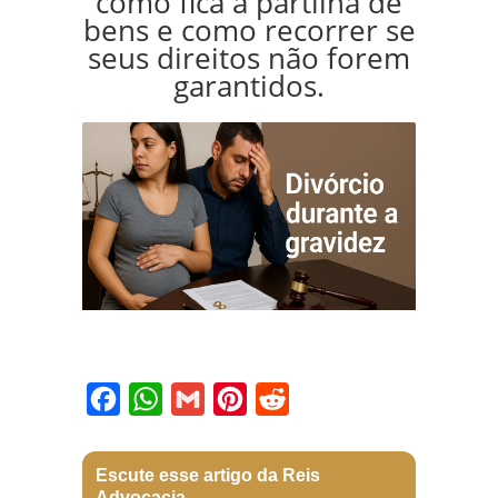
como fica a partilha de
bens e como recorrer se
seus direitos não forem
garantidos.
Facebook
WhatsApp
Gmail
Pinterest
Reddit
Escute esse artigo da Reis
Advocacia