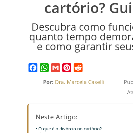
cartório? Gu
Descubra como funcio
quanto tempo demora
e como garantir seu
Facebook
WhatsApp
Gmail
Pinterest
Reddit
Por:
Dra. Marcela Caselli
Pub
At
Neste Artigo:
O que é o divórcio no cartório?