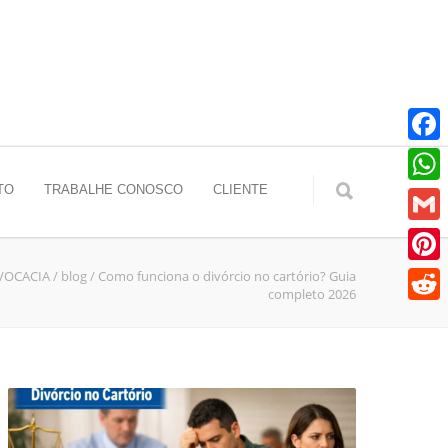
Faceb
TO
TRABALHE CONOSCO
CLIENTE
Whats
Gmail
VOCACIA
/
blog
/
Como funciona o divórcio no cartório? Guia
Pinter
completo 2026
Reddit