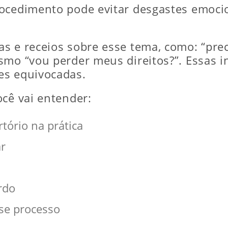
ocedimento pode evitar desgastes emocion
 e receios sobre esse tema, como: “preci
smo “vou perder meus direitos?”. Essas 
es equivocadas.
ocê vai entender:
tório na prática
ar
s
rdo
se processo