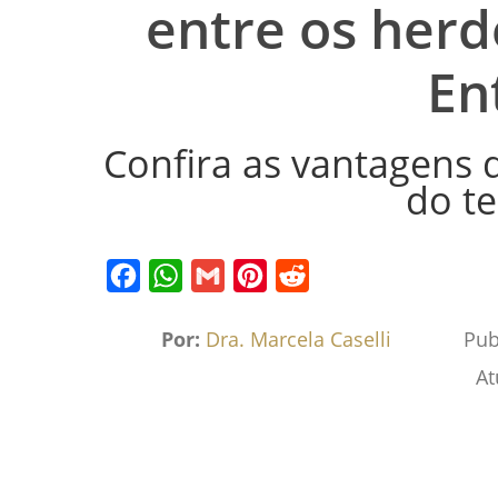
entre os herd
En
Confira as vantagens d
do t
Facebook
WhatsApp
Gmail
Pinterest
Reddit
Por:
Dra. Marcela Caselli
Pub
At