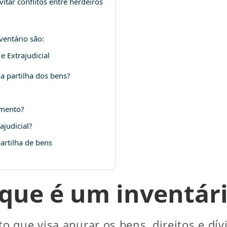
itar conflitos entre herdeiros
ventário são:
e Extrajudicial
na partilha dos bens?
amento?
ajudicial?
artilha de bens
que é um inventár
 que visa apurar os bens, direitos e dív