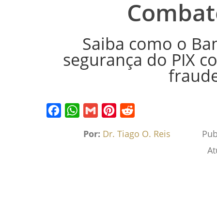
Combate
Saiba como o Ban
segurança do PIX c
fraud
Facebook
WhatsApp
Gmail
Pinterest
Reddit
Por:
Dr. Tiago O. Reis
Pub
At