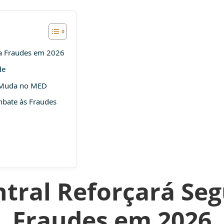
ra Fraudes em 2026
de
 Muda no MED
mbate às Fraudes
ntral Reforçará Se
Fraudes em 2026