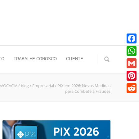
Faceb
TO
TRABALHE CONOSCO
CLIENTE
Whats
Gmail
DVOCACIA
/
blog
/
Empresarial
/
PIX em 2026: Novas Medidas
Pinter
para Combate a Fraudes
Reddit