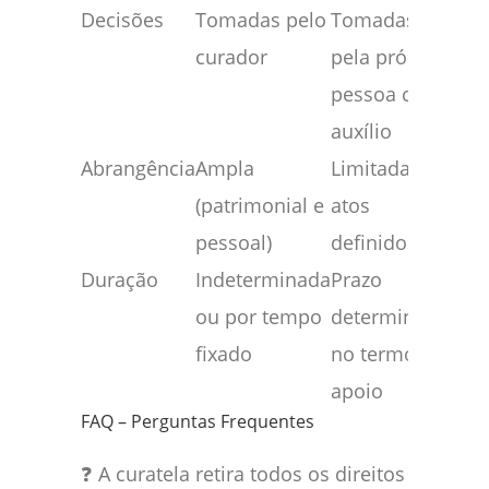
Decisões
Tomadas pelo
Tomadas
curador
pela própria
pessoa com
auxílio
Abrangência
Ampla
Limitada a
(patrimonial e
atos
pessoal)
definidos
Duração
Indeterminada
Prazo
ou por tempo
determinado
fixado
no termo de
apoio
FAQ – Perguntas Frequentes
❓ A curatela retira todos os direitos