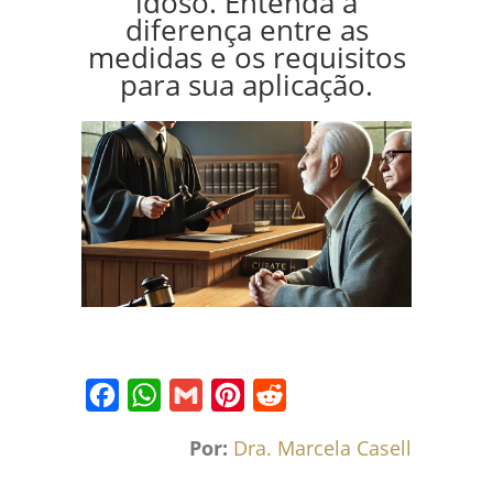
idoso. Entenda a
diferença entre as
medidas e os requisitos
para sua aplicação.
Facebook
WhatsApp
Gmail
Pinterest
Reddit
Por:
Dra. Marcela Caselli