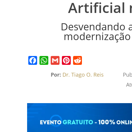
Artificia
Desvendando a
modernização 
Facebook
WhatsApp
Gmail
Pinterest
Reddit
Por:
Dr. Tiago O. Reis
Pub
At