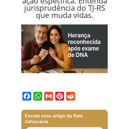
ação específica. Entenda
jurisprudência do TJ-RS
que muda vidas.
Facebook
WhatsApp
Gmail
Pinterest
Reddit
Escute esse artigo da Reis
Advocacia