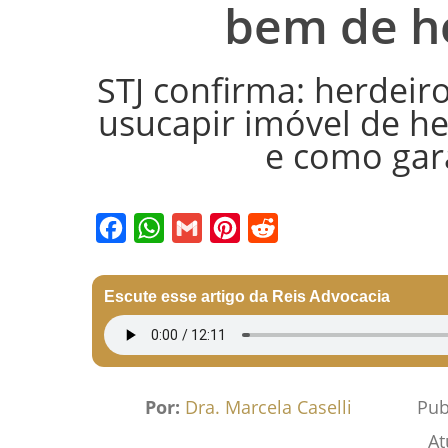
bem de h
STJ confirma: herdeir
usucapir imóvel de he
e como gara
Facebook
WhatsApp
Gmail
Pinterest
Reddit
Escute esse artigo da Reis Advocacia
Por:
Dra. Marcela Caselli
Pub
At