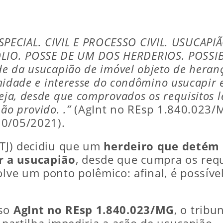
ECIAL. CIVIL E PROCESSO CIVIL. USUCAPI
IO. POSSE DE UM DOS HERDERIOS. POSSIBI
ade da usucapião de imóvel objeto de heran
timidade e interesse do condômino usucapi
eja, desde que comprovados os requisitos l
ão provido. .”
(AgInt no REsp 1.840.023/MG
10/05/2021).
STJ) decidiu que um
herdeiro que detém 
r a usucapião
, desde que cumpra os requ
solve um ponto polêmico: afinal, é possí
sso
AgInt no REsp 1.840.023/MG
, o tribu