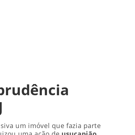
sprudência
J
siva um imóvel que fazia parte
ajuizou uma ação de
usucapião