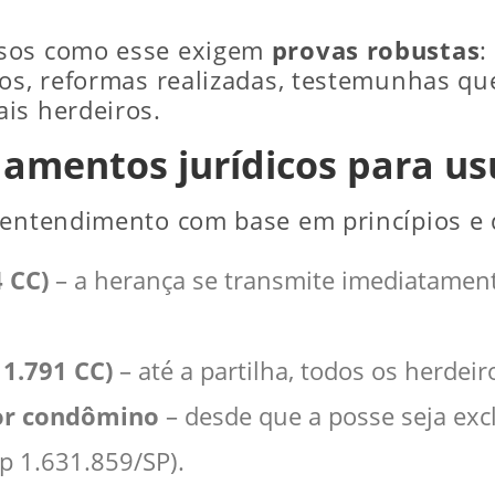
asos como esse exigem
provas robustas
:
gos, reformas realizadas, testemunhas qu
is herdeiros.
damentos jurídicos para us
 entendimento com base em princípios e d
4 CC)
– a herança se transmite imediatament
 1.791 CC)
– até a partilha, todos os herdeir
por condômino
– desde que a posse seja exc
p 1.631.859/SP).