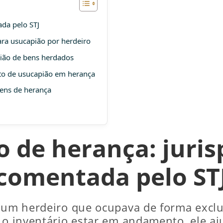
da pelo STJ
ara usucapião por herdeiro
ião de bens herdados
ito de usucapião em herança
ens de herança
o de herança: juri
comentada pelo ST
a um herdeiro que ocupava de forma exclu
e o inventário estar em andamento, ele 