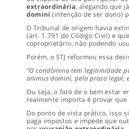
extraordinária
, alegando que j
domini
(intenção de ser dono) p
O Tribunal de origem havia extin
(art. 1.791 do Código Civil) e qu
coproprietário, não podendo usu
Porém, o STJ reformou essa decis
“O condômino tem legitimidade p
animus domini, pelo prazo legal, 
Ou seja, o fato de o bem estar 
realmente importa é provar que
Do ponto de vista prático, isso
paga impostos e impede que outr
por
usucapião extraordinária
.