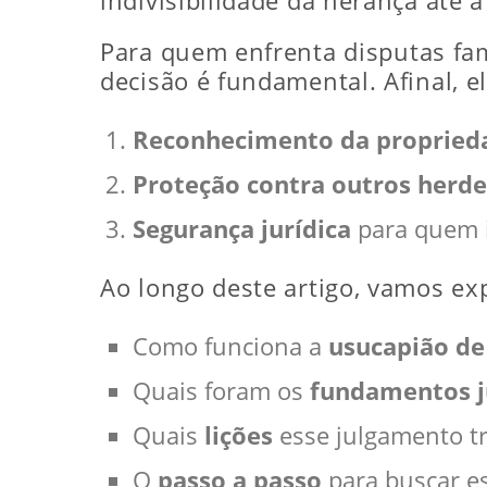
indivisibilidade da herança até 
Para quem enfrenta disputas fa
decisão é fundamental. Afinal, el
Reconhecimento da propried
Proteção contra outros herde
Segurança jurídica
para quem i
Ao longo deste artigo, vamos exp
Como funciona a
usucapião de
Quais foram os
fundamentos j
Quais
lições
esse julgamento tr
O
passo a passo
para buscar es