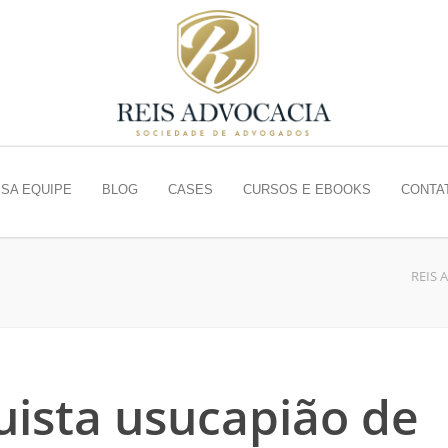
SA EQUIPE
BLOG
CASES
CURSOS E EBOOKS
CONTA
REIS 
uista usucapião de