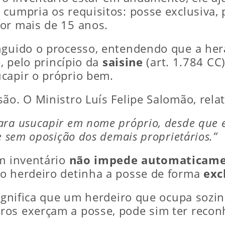
á cumpria os requisitos: posse exclusiva, 
or mais de 15 anos.
guido o processo, entendendo que a heran
e, pelo princípio da
saisine
(art. 1.784 CC)
capir o próprio bem.
ão. O Ministro Luís Felipe Salomão, relat
ara usucapir em nome próprio, desde que e
e sem oposição dos demais proprietários.”
em inventário
não impede automaticame
 o herdeiro detinha a posse de forma
exc
 significa que um herdeiro que ocupa sozi
os exerçam a posse, pode sim ter reconh