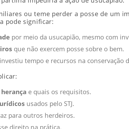
a partilha impediria a ação de usucapião.
miliares ou teme perder a posse de um i
a pode significar:
ade
por meio da usucapião, mesmo com inv
iros
que não exercem posse sobre o bem.
nvestiu tempo e recursos na conservação d
licar:
 herança
e quais os requisitos.
urídicos
usados pelo STJ.
az para outros herdeiros.
se direito na prática.