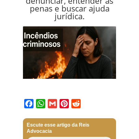
denunciar, entender as
penas e buscar ajuda
jurídica.
Facebook
WhatsApp
Gmail
Pinterest
Reddit
Escute esse artigo da Reis
Advocacia