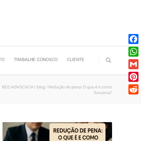
Faceb
TO
TRABALHE CONOSCO
CLIENTE
Whats
Gmail
REIS ADVOCACIA
/
blog
/
Redução de pena: O que é e como
Pinter
funciona?
Reddit