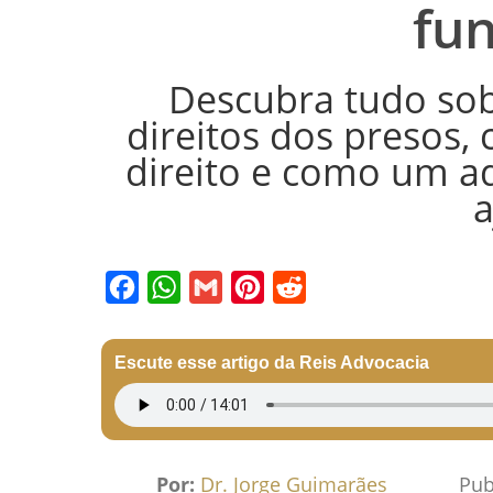
fu
Descubra tudo sob
direitos dos presos
direito e como um a
a
Facebook
WhatsApp
Gmail
Pinterest
Reddit
Escute esse artigo da Reis Advocacia
Por:
Dr. Jorge Guimarães
Pub