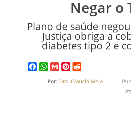
Negar o 
Plano de saúde negou
Justiça obriga a c
diabetes tipo 2 e c
Facebook
WhatsApp
Gmail
Pinterest
Reddit
Por:
Dra. Glaucia Melo
Pub
At