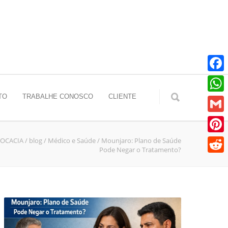
Faceb
TO
TRABALHE CONOSCO
CLIENTE
Whats
Gmail
VOCACIA
/
blog
/
Médico e Saúde
/
Mounjaro: Plano de Saúde
Pinter
Pode Negar o Tratamento?
Reddit