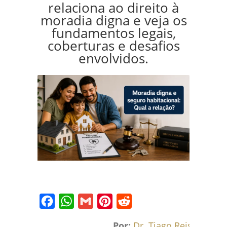
relaciona ao direito à
moradia digna e veja os
fundamentos legais,
coberturas e desafios
envolvidos.
Facebook
WhatsApp
Gmail
Pinterest
Reddit
Por:
Dr. Tiago Reis