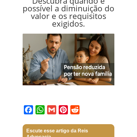
Descubra quando é
possível a diminuição do
valor e os requisitos
exigidos.
Facebook
WhatsApp
Gmail
Pinterest
Reddit
Escute esse artigo da Reis
Advocacia